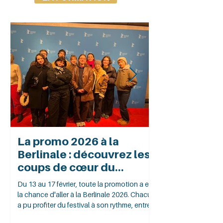
La promo 2026 à la
Rencontre d
Berlinale : découvrez les
avec Ludovi
coups de cœur du
Manager Non
master
France chez 
Du 13 au 17 février, toute la promotion a eu
Le 18 février 2026 , 
la chance d'aller à la Berlinale 2026. Chacun
2 DMC a eu le plaisir 
a pu profiter du festival à son rythme, entre
Sigère , ancien étudi
projections, visites et rencontres.
aujourd’hui Manager 