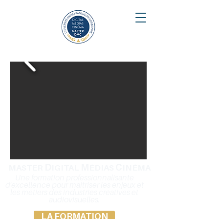
D
M
C
MASTER
IGITAL
ÉDIAS
INÉMA
Une formation professionnalisante
d'excellence pour maîtriser les enjeux et
les métiers des industries créatives et
audiovisuelles.
LA FORMATION