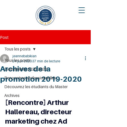
Post
Tous les posts
jeannebabikian
Tous les posts
24 juin 2020
37 min de lecture
Archives de la
Évènements 2025-2026
promotion 2019-2020
Rencontres professionnelles
Découvrez les étudiants du Master
Archives
[Rencontre] Arthur 
Hallereau, directeur 
marketing chez Ad 