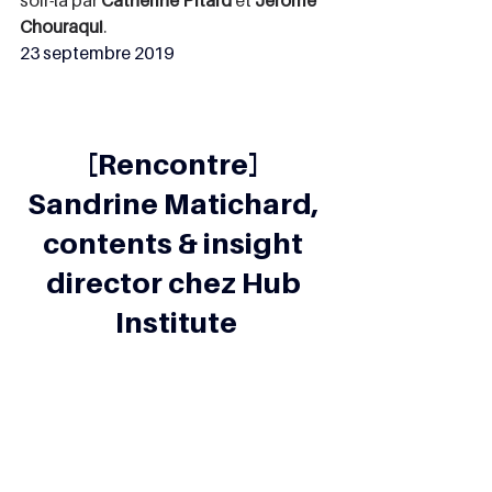
soir-là par 
Catherine Pitard
 et 
Jérôme 
Chouraqui
.
23 septembre 2019
[Rencontre] 
Sandrine Matichard, 
contents & insight 
director chez Hub 
Institute