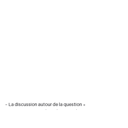
– La discussion autour de la question « 
Comment raconter le réel ? » avec les 
écrivaines Marie Darrieussecq et 
Fatou Diome et le réalisateur Cédric 