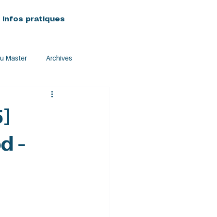
Infos pratiques
du Master
Archives
5]
d –