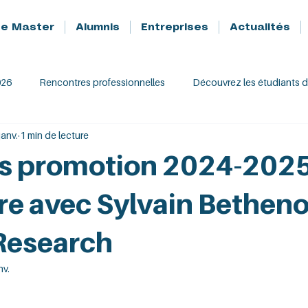
Le Master
Alumnis
Entreprises
Actualités
026
Rencontres professionnelles
Découvrez les étudiants 
janv.
1 min de lecture
es promotion 2024-202
e avec Sylvain Betheno
Research
nv.