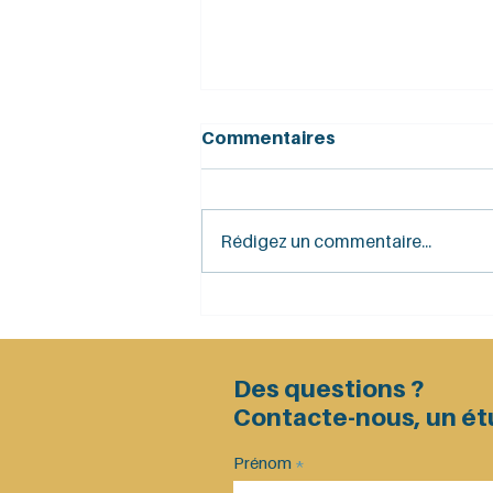
Commentaires
Rédigez un commentaire...
[Archives promotion
2024-2025] COUP
D’ENVOI MALOUIN POUR
LE MASTER DMC VERSION
Des questions ?
2024-2025 !
Contacte-nous, un étu
Prénom