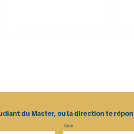
[Archives promotion
[Arc
2024-2025] La promotion
2024-20
2025 était au Festival du
avec
Film de Montreuil !
fond
Med
diant du Master, ou la direction te répond
Nom