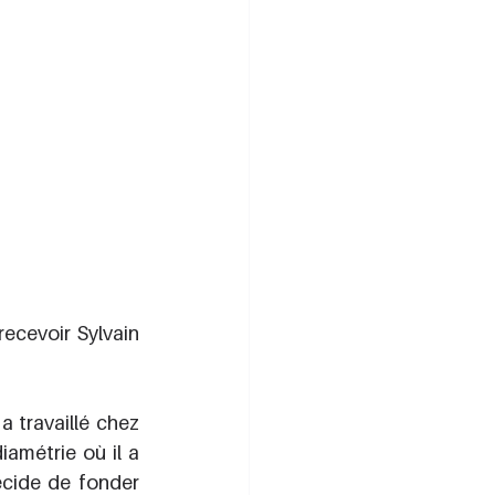
ecevoir Sylvain 
travaillé chez 
amétrie où il a 
cide de fonder 